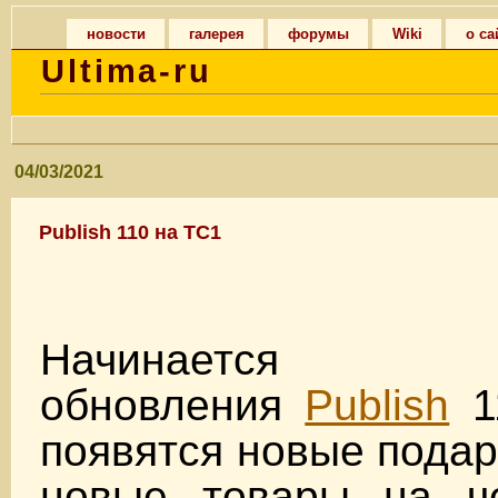
новости
галерея
форумы
Wiki
о са
Ultima-ru
04/03/2021
Publish 110 на TC1
Начинается тес
обновления
Publish
1
появятся новые подар
новые товары на ч