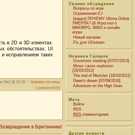
Свежие обсуждения
Вопросы по игре
Ограничения EJ
[видео] ПОЧЕМУ Ultima Online
УМЕРЛА? @ Игроглаз о
MMORPG, MMO и онлайн
играх
Новый магазин
ь в 2D и 3D клиентах.
Fix для UOsteam
х обстоятельствах, UI
 и исправлением таких
Новинки Галереи
Governors meeting [07/07/2013]
Minoc caves explosion
[25/03/2012]
The end of Mericles [18/10/2011]
Dawn's dream [07/09/2010]
л SirZ @ 22:45 ::
Чумовая пятница
Adventure on the High Seas
Comment RSS
Мета
Войти
RSS
RSS
комментариев
Возвращение в Британнию!
Другие новости