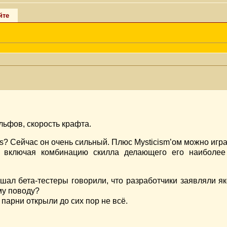
йте
ьфов, скорость крафта.
? Сейчас он очень сильный. Плюс Mysticism’ом можно играт
 включая комбинацию скилла делающего его наиболе
шал бета-тестеры говорили, что разработчики заявляли я
ому поводу?
 парни открыли до сих пор не всё.