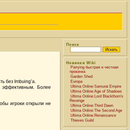
Поиск
Новинки Wiki
Parrying быстрая и честная
прокачка
Garden Shed
ь без Imbuing’а.
Europa
Ultima Online:Samurai Empire
е эффективным. Более
Ultima Online:Age of Shadows
Ultima Online:Lord Blackthorn's
Revenge
кобы игроки открыли не
Ultima Online:Third Dawn
Ultima Online:The Second Age
Ultima Online:Renaissance
Thieves Guild