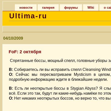
новости
галерея
форумы
Wiki
о са
Ultima-ru
04/10/2009
FoF: 2 октября
Спрятанные боссы, мощный спелл, головные уборы эл
В:
Собираетесь ли вы исправить спелл Cleansing Winds
О:
Сейчас мы пересматриваем Mysticism в целом,
подробную информацию ждите в ближайшие недели.
В:
Есть ли неоткрытые боссы в Stygian Abyss? Я слы
всё. Если это так, будут ли какие-нибудь намёки по эт
О:
Нет никаких неоткрытых боссов, но верно то, что вы