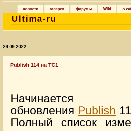
новости
галерея
форумы
Wiki
о са
Ultima-ru
29.09.2022
Publish 114 на TC1
Начинается тес
обновления
Publish
11
Полный список изм