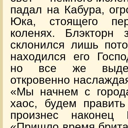
падал на Кабура, огр
Юка, стоящего п
коленях. Блэкторн
склонился лишь пото
находился его Госпо
но все же выдер
откровенно наслажда
«Мы начнем с города
хаос, будем править
произнес наконец 
«Пришло время брита