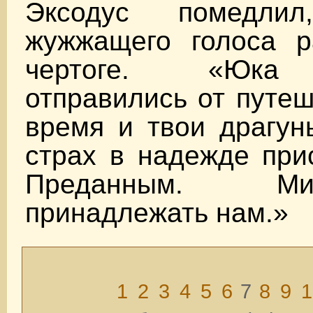
Эксодус помедли
жужжащего голоса р
чертоге. «Юка 
отправились от путеш
время и твои драгун
страх в надежде при
Преданным. М
принадлежать нам.»
1
2
3
4
5
6
7
8
9
1