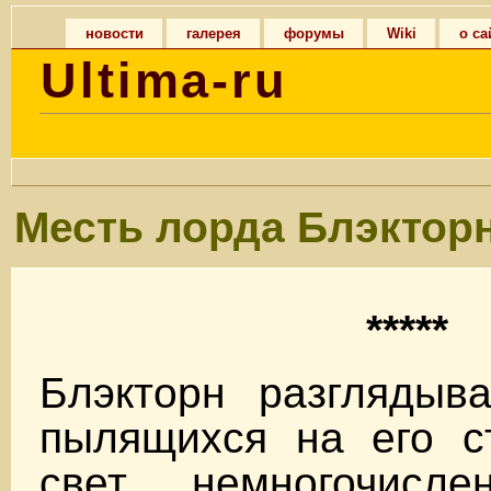
новости
галерея
форумы
Wiki
о са
Ultima-ru
Месть лорда Блэктор
*****
Блэкторн разглядыва
пылящихся на его с
свет немногочисле